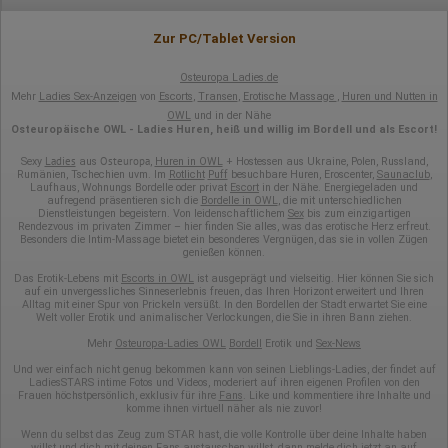
Zur PC/Tablet Version
Osteuropa Ladies.de
Mehr
Ladies Sex-Anzeigen
von
Escorts
,
Transen
,
Erotische Massage
,
Huren und Nutten in
OWL
und in der Nähe
Osteuropäische OWL - Ladies Huren, heiß und willig im Bordell und als Escort!
Ladies
Osteuropa
Sexy
aus
,
Huren in OWL
+ Hostessen aus Ukraine, Polen, Russland,
Rumänien, Tschechien uvm. Im
Rotlicht
Puff
besuchbare Huren, Eroscenter,
Saunaclub
,
Laufhaus, Wohnungs Bordelle oder privat
Escort
in der Nähe. Energiegeladen und
aufregend präsentieren sich die
Bordelle in OWL
, die mit unterschiedlichen
Dienstleistungen begeistern. Von leidenschaftlichem
Sex
bis zum einzigartigen
Rendezvous im privaten Zimmer – hier finden Sie alles, was das erotische Herz erfreut.
Besonders die Intim-Massage bietet ein besonderes Vergnügen, das sie in vollen Zügen
genießen können.
Das Erotik-Lebens mit
Escorts in OWL
ist ausgeprägt und vielseitig. Hier können Sie sich
auf ein unvergessliches Sinneserlebnis freuen, das Ihren Horizont erweitert und Ihren
Alltag mit einer Spur von Prickeln versüßt. In den Bordellen der Stadt erwartet Sie eine
Welt voller Erotik und animalischer Verlockungen, die Sie in ihren Bann ziehen.
Mehr
Osteuropa-Ladies OWL
Bordell
Erotik und
Sex-News
Und wer einfach nicht genug bekommen kann von seinen Lieblings-Ladies, der findet auf
LadiesSTARS intime Fotos und Videos, moderiert auf ihren eigenen Profilen von den
Frauen höchstpersönlich, exklusiv für ihre
Fans
. Like und kommentiere ihre Inhalte und
komme ihnen virtuell näher als nie zuvor!
Wenn du selbst das Zeug zum STAR hast, die volle Kontrolle über deine Inhalte haben
willst und dich mit deinen Fans austauschen willst, dann
melde dich jetzt an auf