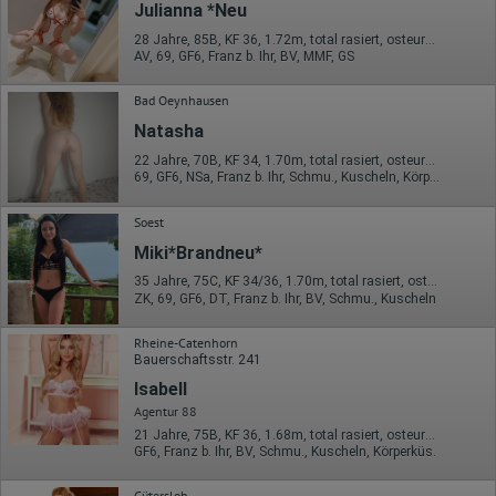
Julianna *Neu
Wohin ging der Besucher? Klickte er auf weitere Seiten des
Portals oder hat er sie komplett verlassen?
28 Jahre, 85B, KF 36, 1.72m, total rasiert, osteuropäisch
Wie lange blieb der Besucher?
AV, 69, GF6, Franz b. Ihr, BV, MMF, GS
Ort der Verarbeitung:
Bad Oeynhausen
Europäische Union & USA
Natasha
Hotjar
22 Jahre, 70B, KF 34, 1.70m, total rasiert, osteuropäisch
Wir nutzen Hotjar als Webanalysedient. Es wird verwendet, um
69, GF6, NSa, Franz b. Ihr, Schmu., Kuscheln, Körperküs., DSa
Daten über das Benutzerverhalten zu sammeln. Hotjar kann
auch im Rahmen von Umfragen und Feedbackfunktionen, die
Soest
auf unserer Website eingebunden sind, von Ihnen bereitgestellte
Informationen verarbeiten.
Miki*Brandneu*
Herausgeber:
35 Jahre, 75C, KF 34/36, 1.70m, total rasiert, osteuropäisch
Hotjar Limited, Malta
ZK, 69, GF6, DT, Franz b. Ihr, BV, Schmu., Kuscheln
Erhobene Daten:
Rheine-Catenhorn
Datum und Uhrzeit des Besuchs
Bauerschaftsstr. 241
Gerätetyp
Isabell
Geografischer Standort
Agentur 88
IP-Adresse
Mausbewegungen
21 Jahre, 75B, KF 36, 1.68m, total rasiert, osteuropäisch
Besuchte Seiten
GF6, Franz b. Ihr, BV, Schmu., Kuscheln, Körperküs.
Referrer URL
Bildschirmauflösung
Gütersloh