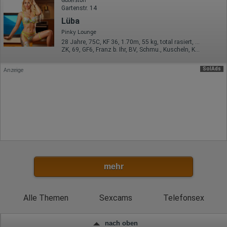
Eindeutige Gerätekennung
Gartenstr. 14
Sprachinformationen
Gerätebestriebssystem
Lüba
Browser-Typ
Pinky Lounge
Klicks
28 Jahre, 75C, KF 36, 1.70m, 55 kg, total rasiert, osteuropäisch
Domain-Name
ZK, 69, GF6, Franz b. Ihr, BV, Schmu., Kuscheln, Körperküs.
Eindeutige Benutzerkennung
Antworten auf Umfragen
SolAds
Anzeige
Ort der Verarbeitung:
Europäische Union
Rechtliche Grundlage der Verarbeitung
Art. 6 Abs. 1 S. 1 lit. a DSGVO
mehr
Alle Themen
Sexcams
Telefonsex
nach oben