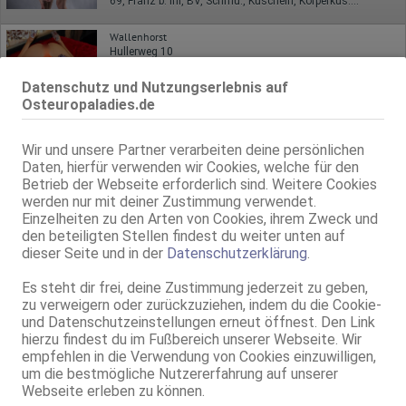
69, Franz b. Ihr, BV, Schmu., Kuscheln, Körperküs., EL, Mast.
Wallenhorst
Hullerweg 10
Selena
Datenschutz und Nutzungserlebnis auf
Club Lavita
Osteuropaladies.de
26 Jahre, 80C, KF 36/38, 1.60m, total rasiert, osteuropäisch
GF6, NSa, Franz b. Ihr, MFF, Schmu., Kuscheln, DSa, DSp
Wir und unsere Partner verarbeiten deine persönlichen
Paderborn
Daten, hierfür verwenden wir Cookies, welche für den
Betrieb der Webseite erforderlich sind. Weitere Cookies
Katrin
werden nur mit deiner Zustimmung verwendet.
19 Jahre, 75A, KF 36, 1.67m, total rasiert, osteuropäisch
Einzelheiten zu den Arten von Cookies, ihrem Zweck und
69, GF6, DT, Franz b. Ihr, BV, Schmu., Kuscheln, Körperküs.
den beteiligten Stellen findest du weiter unten auf
dieser Seite und in der
Datenschutzerklärung
.
Live Sex Cam
BellaLeen
LIVE
Es steht dir frei, deine Zustimmung jederzeit zu geben,
zu verweigern oder zurückzuziehen, indem du die Cookie-
weibl., 18 Jahre, C, sehr schlank, 1,70m - 1,80m, 56-60kg, europäisch
und Datenschutzeinstellungen erneut öffnest. Den Link
Englisch
hierzu findest du im Fußbereich unserer Webseite. Wir
empfehlen in die Verwendung von Cookies einzuwilligen,
Gütersloh
VIDEO
Carl-Bertelsmann-Str. 59
um die bestmögliche Nutzererfahrung auf unserer
Webseite erleben zu können.
STEFFI - Lust auf vers*ute Sachen?