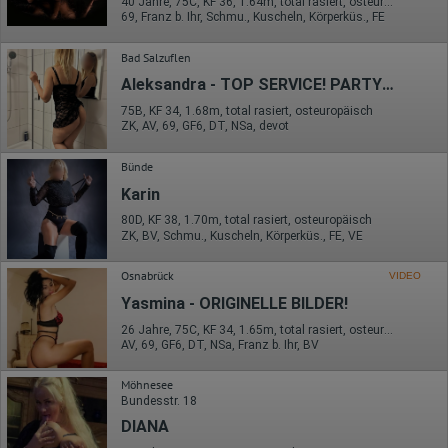
40 Jahre, 75C, KF 36, 1.64m, total rasiert, osteuropäisch
69, Franz b. Ihr, Schmu., Kuscheln, Körperküs., FE
Bad Salzuflen
Aleksandra - TOP SERVICE! PARTY 24/7 !!!
75B, KF 34, 1.68m, total rasiert, osteuropäisch
ZK, AV, 69, GF6, DT, NSa, devot
Bünde
Karin
80D, KF 38, 1.70m, total rasiert, osteuropäisch
ZK, BV, Schmu., Kuscheln, Körperküs., FE, VE
Osnabrück
VIDEO
Yasmina - ORIGINELLE BILDER!
26 Jahre, 75C, KF 34, 1.65m, total rasiert, osteuropäisch
AV, 69, GF6, DT, NSa, Franz b. Ihr, BV
Möhnesee
Bundesstr. 18
DIANA