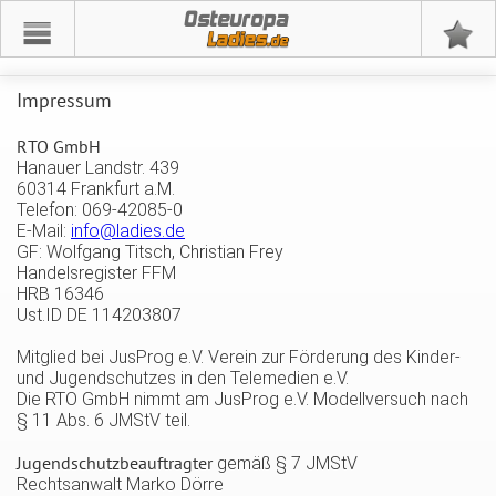
Osteuropa
Impressum
RTO GmbH
Hanauer Landstr. 439
60314 Frankfurt a.M.
Telefon: 069-42085-0
E-Mail:
info@ladies.de
GF: Wolfgang Titsch, Christian Frey
Handelsregister FFM
HRB 16346
Ust.ID DE 114203807
Mitglied bei JusProg e.V. Verein zur Förderung des Kinder-
und Jugendschutzes in den Telemedien e.V.
Die RTO GmbH nimmt am JusProg e.V. Modellversuch nach
§ 11 Abs. 6 JMStV teil.
Jugendschutzbeauftragter
gemäß § 7 JMStV
Rechtsanwalt Marko Dörre