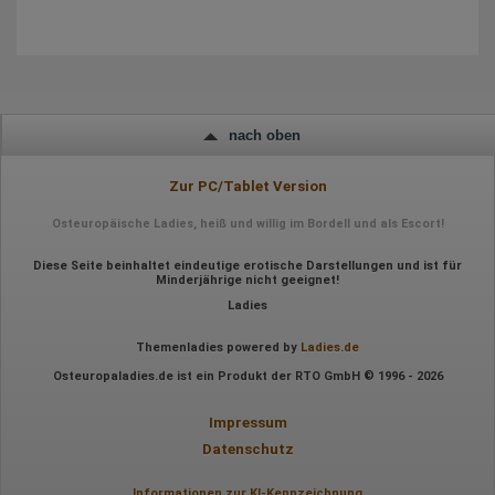
Wir nutzen Hotjar als Webanalysedient. Es wird verwendet, um
Daten über das Benutzerverhalten zu sammeln. Hotjar kann
auch im Rahmen von Umfragen und Feedbackfunktionen, die
auf unserer Website eingebunden sind, von Ihnen bereitgestellte
Informationen verarbeiten.
Herausgeber:
Hotjar Limited, Malta
nach oben
Erhobene Daten:
Zur PC/Tablet Version
Datum und Uhrzeit des Besuchs
Gerätetyp
Osteuropäische Ladies, heiß und willig im Bordell und als Escort!
Geografischer Standort
IP-Adresse
Mausbewegungen
Diese Seite beinhaltet eindeutige erotische Darstellungen und ist für
Minderjährige nicht geeignet!
Besuchte Seiten
Referrer URL
Ladies
Bildschirmauflösung
Eindeutige Gerätekennung
Themenladies powered by
Ladies.de
Sprachinformationen
Gerätebestriebssystem
Osteuropaladies.de ist ein Produkt der RTO GmbH © 1996 - 2026
Browser-Typ
Klicks
Impressum
Domain-Name
Eindeutige Benutzerkennung
Datenschutz
Antworten auf Umfragen
Ort der Verarbeitung:
Informationen zur KI-Kennzeichnung