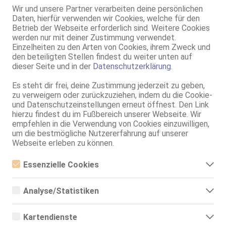
Körpergröße:
168 cm
Wir und unsere Partner verarbeiten deine persönlichen
Daten, hierfür verwenden wir Cookies, welche für den
Oberweite:
75 E(DD), natur
Betrieb der Webseite erforderlich sind. Weitere Cookies
Typ:
osteuropäisch
werden nur mit deiner Zustimmung verwendet.
KF:
38
Einzelheiten zu den Arten von Cookies, ihrem Zweck und
Intimbereich:
total rasiert
den beteiligten Stellen findest du weiter unten auf
dieser Seite und in der
Datenschutzerklärung
.
Haare:
blond, kurz, wellig
Augen:
grün
Es steht dir frei, deine Zustimmung jederzeit zu geben,
Haut:
bräunlich
zu verweigern oder zurückzuziehen, indem du die Cookie-
und Datenschutzeinstellungen erneut öffnest. Den Link
Sprachen:
Deutsch
hierzu findest du im Fußbereich unserer Webseite. Wir
Polnisch
empfehlen in die Verwendung von Cookies einzuwilligen,
Russisch
um die bestmögliche Nutzererfahrung auf unserer
Verkehr:
GV
Webseite erleben zu können.
Franz.
Franz. bei Ihr
Franz. beidseitig
Essenzielle Cookies
Span. / BV
Essenzielle Cookies sind alle notwendigen Cookies, die für den
GF6
Betrieb der Webseite notwendig sind, indem Grundfunktionen
Analyse/Statistiken
ermöglicht werden. Die Webseite kann ohne diese Cookies nicht
Service für:
Herren
richtig funktionieren.
Analyse- bzw. Statistikcookies sind Cookies, die der Analyse der
Service:
Schmusen, Kuscheln
Webseiten-Nutzung und der Erstellung von anonymisierten
Körperküsse
Kartendienste
Zugriffsstatistiken dienen. Sie helfen den Webseiten-Besitzern zu