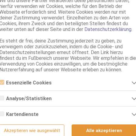
Wir und unsere Partner verarbeiten deine persönlichen Daten,
Haut:
hierfür verwenden wir Cookies, welche für den Betrieb der
Webseite erforderlich sind. Weitere Cookies werden nur mit
Körperschmu
deiner Zustimmung verwendet. Einzelheiten zu den Arten von
Verkehr:
Cookies, ihrem Zweck und den beteiligten Stellen findest du
weiter unten auf dieser Seite und in der
Datenschutzerklärung
.
Es steht dir frei, deine Zustimmung jederzeit zu geben, zu
verweigern oder zurückzuziehen, indem du die Cookie- und
Datenschutzeinstellungen erneut öffnest. Den Link hierzu
findest du im Fußbereich unserer Webseite. Wir empfehlen in die
öne Brüste stramme Haut, schöne
Service für:
Verwendung von Cookies einzuwilligen, um die bestmögliche
ßen Hintern und ein hübsches
Nutzererfahrung auf unserer Webseite erleben zu können.
Service:
Essenzielle Cookies
f Zeit möchte ich mich Dir hingeben
Essenzielle Cookies sind alle notwendigen Cookies, die für den Betrieb
ebe Deine Phantasien von zart bist
der Webseite notwendig sind, indem Grundfunktionen ermöglicht
Analyse/Statistiken
werden. Die Webseite kann ohne diese Cookies nicht richtig
funktionieren.
Analyse- bzw. Statistikcookies sind Cookies, die der Analyse der
mt es mir nicht so sehr an, wichtig
Webseiten-Nutzung und der Erstellung von anonymisierten
Massagen:
Kartendienste
t und das Du gepflegt bist.
Zugriffsstatistiken dienen. Sie helfen den Webseiten-Besitzern zu
verstehen, wie Besucher mit Webseiten interagieren, indem
Google Maps
Informationen anonym gesammelt und gemeldet werden.
dy hast, melde Dich
Akzeptieren wie ausgewählt
Alle akzeptieren
Wenn Sie Google Maps auf unserer Webseite nutzen, können
Escort / Begl
Google Analytics