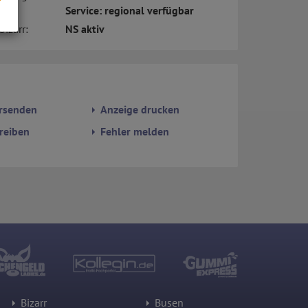
Service: regional verfügbar
bizarr:
NS aktiv
s
rsenden
Anzeige drucken
reiben
Fehler melden
Bizarr
Busen