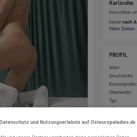
Karlsruhe
besuchbar u
heute
nach A
Mehr Zeiten
PROFIL
Alter:
Geschlecht:
Körpergröße:
Oberweite:
Typ:
KF:
Gewicht:
Datenschutz und Nutzungserlebnis auf Osteuropaladies.de
Intimbereich:
ansehen
Haare: