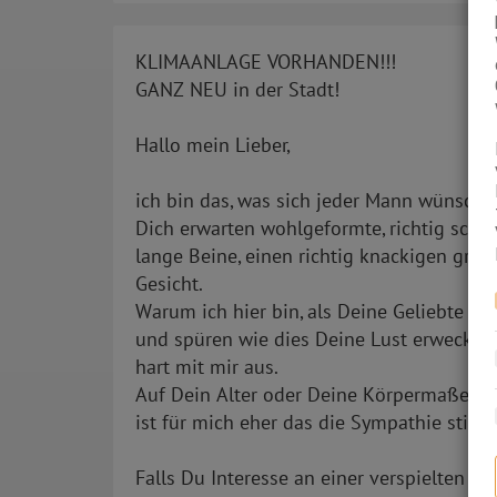
KLIMAANLAGE VORHANDEN!!!
GANZ NEU in der Stadt!
Hallo mein Lieber,
ich bin das, was sich jeder Mann wünscht.
Dich erwarten wohlgeformte, richtig sch
lange Beine, einen richtig knackigen gro
Gesicht.
Warum ich hier bin, als Deine Geliebte au
und spüren wie dies Deine Lust erweckt. L
hart mit mir aus.
Auf Dein Alter oder Deine Körpermaße kom
ist für mich eher das die Sympathie stimm
Falls Du Interesse an einer verspielten La