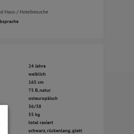
nd Haus-/ Hotelbesuche
bsprache
24 Jahre
weiblich
165 cm
75 B, natur
osteuropäisch
36/38
55 kg
total rasiert
schwarz, rückenlang, glatt