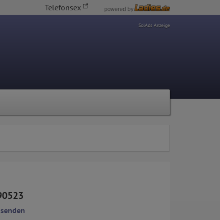
Telefonsex
SolAds Anzeige
90523
 senden