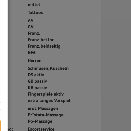
mittel
ck:
Tattoos
AV
GV
Franz.
Franz. bei Ihr
Franz. beidseitig
GF6
Herren
Schmusen, Kuscheln
DS aktiv
GB passiv
KB passiv
Fingerspiele aktiv
extra langes Vorspiel
erot. Massagen
Pr*stata-Massage
Po-Massage
eitung:
Escortservice