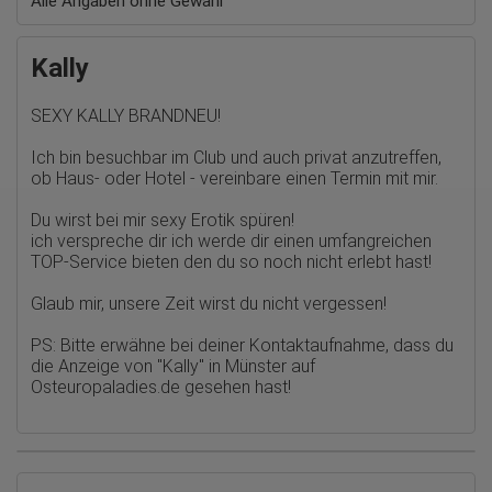
Alle Angaben ohne Gewähr
Erhobene Daten:
Die erzeugten Informationen über die Benutzung unserer
Webseiten sowie die von dem Browser übermittelte IP-Adresse
werden übertragen und gespeichert. Dabei können aus den
Kally
verarbeiteten Daten pseudonyme Nutzungsprofile der Nutzer
erstellt werden. Diese Informationen wird Google gegebenenfalls
auch an Dritte übertragen, sofern dies gesetzlich
SEXY KALLY BRANDNEU!
vorgeschrieben wird oder, soweit Dritte diese Daten im Auftrag
von Google verarbeiten. Die IP-Adresse der Nutzer wird von
Ich bin besuchbar im Club und auch privat anzutreffen,
Google innerhalb von Mitgliedstaaten der Europäischen Union
oder in anderen Vertragsstaaten des Abkommens über den
ob Haus- oder Hotel - vereinbare einen Termin mit mir.
Europäischen Wirtschaftsraum gekürzt, dies bedeutet, dass alle
Daten anonym erhoben werden. Nur in Ausnahmefällen wird die
Du wirst bei mir sexy Erotik spüren!
volle IP-Adresse an einen Server von Google in den USA
ich verspreche dir ich werde dir einen umfangreichen
übertragen und dort gekürzt. Die von dem Browser des Nutzers
TOP-Service bieten den du so noch nicht erlebt hast!
übermittelte IP-Adresse wird nicht mit anderen Daten von Google
zusammengeführt.
Glaub mir, unsere Zeit wirst du nicht vergessen!
Erhobene Informationen zum Besucherverhalten sind folgende:
PS: Bitte erwähne bei deiner Kontaktaufnahme, dass du
Herkunft (Land und Stadt)
die Anzeige von
"Kally" in Münster auf
Sprache
Betriebssystem
Osteuropaladies.de
gesehen hast!
Gerät (PC, Tablet-PC oder Smartphone)
Browser und alle verwendeten Add-ons
Auflösung des Computers
Besucherquelle (Facebook, Suchmaschine oder
verweisende Webseite)
Welche Dateien wurden heruntergeladen?