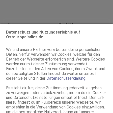
Alter:
22 Jahre
Geschlecht:
weiblich
Datenschutz und Nutzungserlebnis auf
Körpergröße:
180 cm
Osteuropaladies.de
Oberweite:
85 B
Typ:
osteuropäisch
Wir und unsere Partner verarbeiten deine persönlichen
Daten, hierfür verwenden wir Cookies, welche für den
KF:
36
Betrieb der Webseite erforderlich sind. Weitere Cookies
Gewicht:
64 kg
werden nur mit deiner Zustimmung verwendet.
Intimbereich:
total rasiert
Einzelheiten zu den Arten von Cookies, ihrem Zweck und
Haare:
brünett, rückenlang, glatt
den beteiligten Stellen findest du weiter unten auf
dieser Seite und in der
Datenschutzerklärung
.
Haut:
mittel
Sprachen:
Englisch
Es steht dir frei, deine Zustimmung jederzeit zu geben,
Russisch
zu verweigern oder zurückzuziehen, indem du die Cookie-
Verkehr:
GV
und Datenschutzeinstellungen erneut öffnest. Den Link
Franz.
hierzu findest du im Fußbereich unserer Webseite. Wir
Franz. bei Ihr
empfehlen in die Verwendung von Cookies einzuwilligen,
Franz. beidseitig
um die bestmögliche Nutzererfahrung auf unserer