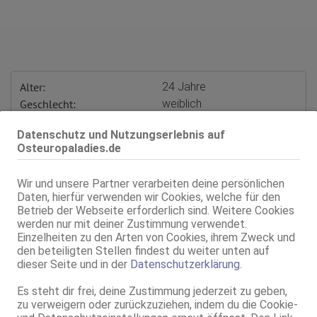
Alter:
24 Jahre
Geschlecht:
weiblich
Körpergröße:
150 cm
Datenschutz und Nutzungserlebnis auf
Oberweite:
80 E(DD), natur
Osteuropaladies.de
Typ:
osteuropäisch
KF:
38
Wir und unsere Partner verarbeiten deine persönlichen
Intimbereich:
total rasiert
Daten, hierfür verwenden wir Cookies, welche für den
Haare:
brünett, rückenlang, glatt
Betrieb der Webseite erforderlich sind. Weitere Cookies
Augen:
braun
werden nur mit deiner Zustimmung verwendet.
Einzelheiten zu den Arten von Cookies, ihrem Zweck und
Haut:
mittel
den beteiligten Stellen findest du weiter unten auf
Sprachen:
Deutsch
dieser Seite und in der
Datenschutzerklärung
.
Verkehr:
GV
Franz.
Es steht dir frei, deine Zustimmung jederzeit zu geben,
Franz. bei Ihr
zu verweigern oder zurückzuziehen, indem du die Cookie-
Franz. beidseitig