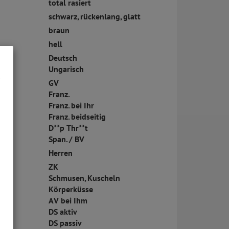
total rasiert
schwarz, rückenlang, glatt
braun
hell
Deutsch
Ungarisch
GV
Franz.
Franz. bei Ihr
Franz. beidseitig
D**p Thr**t
Span. / BV
Herren
ZK
Schmusen, Kuscheln
Körperküsse
AV bei Ihm
DS aktiv
DS passiv