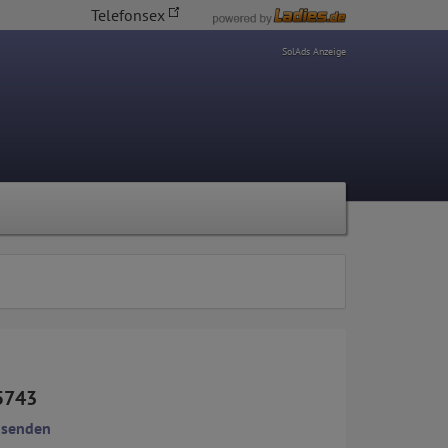
Telefonsex
SolAds Anzeige
5743
 senden