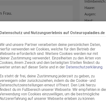
Intimbereich:
Haare:
n Frau.
Augen:
Haut:
i der
Sprachen:
rinsel.
Datenschutz und Nutzungserlebnis auf Osteuropaladies.de
Verkehr:
eite
Wir und unsere Partner verarbeiten deine persönlichen Daten,
hierfür verwenden wir Cookies, welche für den Betrieb der
Webseite erforderlich sind. Weitere Cookies werden nur mit
deiner Zustimmung verwendet. Einzelheiten zu den Arten von
Cookies, ihrem Zweck und den beteiligten Stellen findest du
weiter unten auf dieser Seite und in der
Datenschutzerklärung
.
ahme, dass du die Anzeige auf
Service für:
Es steht dir frei, deine Zustimmung jederzeit zu geben, zu
Service:
verweigern oder zurückzuziehen, indem du die Cookie- und
Datenschutzeinstellungen erneut öffnest. Den Link hierzu
findest du im Fußbereich unserer Webseite. Wir empfehlen in die
Verwendung von Cookies einzuwilligen, um die bestmögliche
Nutzererfahrung auf unserer Webseite erleben zu können.