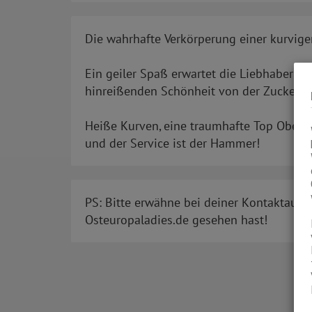
Die wahrhafte Verkörperung einer kurvige
Ein geiler Spaß erwartet die Liebhaber be
hinreißenden Schönheit von der Zuckerroh
Heiße Kurven, eine traumhafte Top Oberw
und der Service ist der Hammer!
PS: Bitte erwähne bei deiner Kontaktaufn
Osteuropaladies.de gesehen hast!