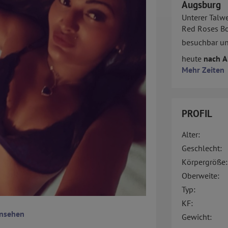
Augsburg
Unterer Talw
Red Roses Bo
besuchbar u
heute
nach A
Mehr Zeiten
PROFIL
Alter:
Geschlecht:
Körpergröße:
Oberweite:
Typ:
KF:
ansehen
Gewicht: