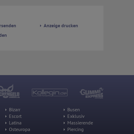
rsenden
Anzeige drucken
den
Bizarr
Busen
Escort
Exklusiv
Latina
Massierende
Osteuropa
Piercing